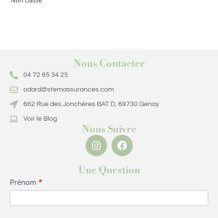
Non classé
Nous Contacter
04 72 65 34 25
odard@stemassurances.com
662 Rue des Jonchères BAT D, 69730 Genay
Voir le Blog
Nous Suivre
Une Question
Formulaire
Prénom
*
Question