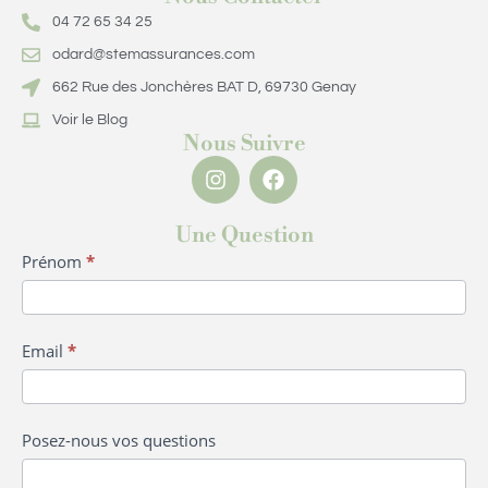
04 72 65 34 25
odard@stemassurances.com
662 Rue des Jonchères BAT D, 69730 Genay
Voir le Blog
Nous Suivre
Une Question
Formulaire
Prénom
*
Question
Email
*
Posez-nous vos questions